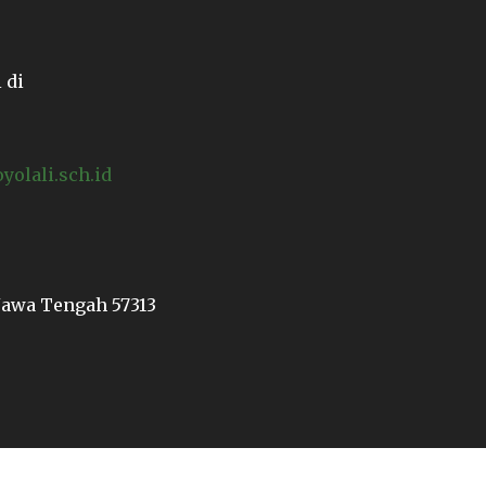
 di
lali.sch.id
 Jawa Tengah 57313