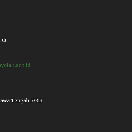
 di
lali.sch.id
 Jawa Tengah 57313